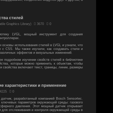
для управления звуковыми данными. Наконец, мы
 использования этой технологии, начиная от простых
жных приложений связанных с IoT и домашними
ства стилей
о прототипа устройства захвата и записи аналогового
tile Graphics Library)
3670
0
ием "на лету" в формат wav. Управление записью, а
ет осуществляться через веб интерфейс.
иотеку LVGL, мощный инструмент для создания
онтроллерах.
 основы использования стилей в LVGL и узнали, что
е с CSS. Мы также изучили, как создавать стили и
 различных эффектов и визуальных изменений.
ее подробном изучении свойств стилей в библиотеке
ства, которые можно применить к объектам, чтобы
и свойства включают текст, границы, линии, размеры
ие характеристики и применение
4225
0
датчик, разработанный компанией Bosch Sensortec.
х ключевых параметров окружающей среды: газового
осферного давления. Этот мощный датчик открывает
и для отслеживания и контроля окружающей среды в