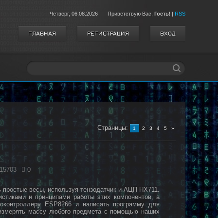
Четверг,
06.08.2026
Приветствую Вас
,
Гость
!
|
RSS
ГЛАВНАЯ
РЕГИСТРАЦИЯ
ВХОД
Страницы
:
1
2
3
4
5
»
15703
0
ь простые весы, используя тензодатчик и АЦП HX711.
стиками и принципами работы этих компонентов, а
роконтроллеру ESP8266 и написать программу для
 измерять массу любого предмета с помощью наших