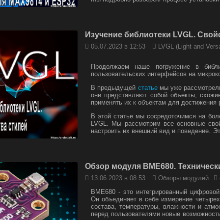
также написания кода на Arduino IDE 
покажем несколько практических примеров
проектов 'сделай сам' до более сло
автоматизациями.
Изучение библиотеки LVGL. Свой
Цель этого эксперимента - сборка рабочег
05.07.2023 в 12:53
LVGL (Light and Versa
звука средствами ESP32, с перекодирован
также скачивание полученного файла буд
Продолжаем наше погружение в библ
пользовательских интерфейсов на микрок
В предыдущей
статье
мы уже рассмотрели
они представляют собой объекты, схожи
применять их к объектам для достижения
В этой статье мы сосредоточимся на бол
LVGL. Мы рассмотрим все основные свой
настроить их внешний вид и поведение. Эт
тени, цвета и многое другое.
Обзор модуля BME680. Техническ
13.06.2023 в 08:53
Обзоры модулей
BME680 - это интегрированный цифровой 
Он объединяет в себе измерение четыре
состава, температуры, влажности и атм
перед пользователями новые возможност