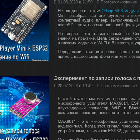
01.08.2023 в 21:50
Программирование
Не так давно в статье
Обзор MP3 модуля 
Mini, разобрав все его функции и воз
компактный аудио плеер, выполняющий
microSD-карты, поразил нас своей функци
Но теория - это только первый шаг. С
знания на практике. Цель сегодняшней ст
и гибкому модулю с Wi-Fi и Bluetooth, и 
Перед нами стоит интересная задача: с
прямо с вашего смартфона или компьютер
Эксперимент по записи голоса с
20.07.2023 в 19:49
Программирование
В этой статье мы изучим процесс зап
микрофонного усилителя MAX9814. ESP
двухъядерный процессор, Wi-Fi и Blue
различных проектов, включая те, что связ
MAX9814 - это микрофонный усилитель,
аудиосигнал. Когда этот сигнал преобра
устройствами, такими как ESP32, для да
Мы подробно разберем процесс установки 