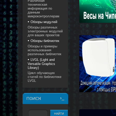
Различная
техническая
информация по
данным
микроконтроллерам
Обзоры модулей
Обзоры различных
электронных модулей
для ваших проектов
Обзоры библиотек
Обзоры и примеры
использования
различных библиотек
LVGL (Light and
Versatile Graphics
Library)
Цикл обучающих
статей по библиотеке
LVGL
ПОИСК