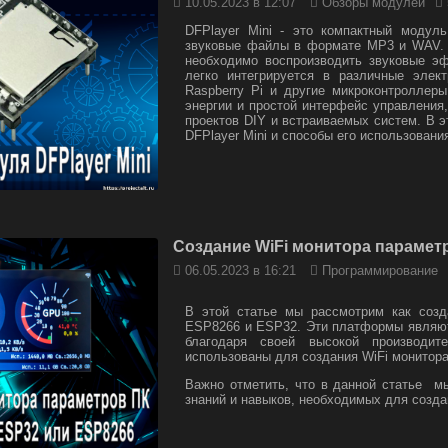
10.05.2023 в 12:07
Обзоры модулей
DFPlayer Mini - это компактный модуль
звуковые файлы в формате MP3 и WAV. О
необходимо воспроизводить звуковые эфф
легко интегрируется в различные элект
Raspberry Pi и другие микроконтроллер
энергии и простой интерфейс управления
проектов DIY и встраиваемых систем. В 
DFPlayer Mini и способы его использовани
Создание WiFi монитора парамет
06.05.2023 в 16:21
Программирование
В этой статье мы рассмотрим как соз
ESP8266 и ESP32. Эти платформы являютс
благодаря своей высокой производит
использованы для создания WiFi монитора
Важно отметить, что в данной статье м
знаний и навыков, необходимых для созда