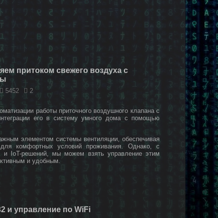
яем притоком свежего воздуха с
сы
5452
2
оматизации работы приточного воздушного клапана с
нтеграции его в систему умного дома с помощью
ажным элементом системы вентиляции, обеспечивая
для комфортных условий проживания. Однако, с
й и IoT-решений, мы можем взять управление этим
ективным и удобным.
2 и управление по WiFi