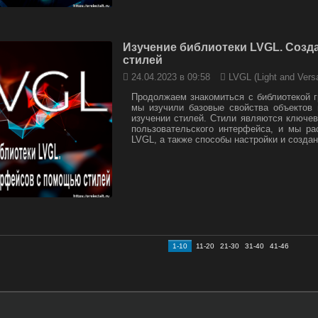
Изучение библиотеки LVGL. Cоз
стилей
24.04.2023 в 09:58
LVGL (Light and Versa
Продолжаем знакомиться с библиотекой 
мы изучили базовые свойства объектов
изучении стилей. Стили являются ключев
пользовательского интерфейса, и мы р
LVGL, а также способы настройки и созда
1-10
11-20
21-30
31-40
41-46