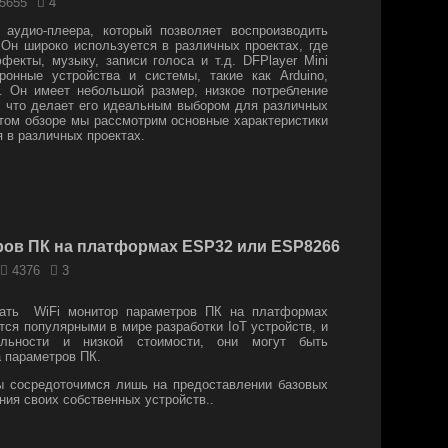
5655
4
 аудио-плеера, который позволяет воспроизводить
н широко используется в различных проектах, где
екты, музыку, записи голоса и т.д. DFPlayer Mini
ронные устройства и системы, такие как Arduino,
ы. Он имеет небольшой размер, низкое потребление
, что делает его идеальным выбором для различных
этом обзоре мы рассмотрим основные характеристики
я в различных проектах.
ров ПК на платформах ESP32 или ESP8266
4376
3
дать WiFi монитор параметров ПК на платформах
я популярными в мире разработки IoT устройств, и
ельности и низкой стоимости, они могут быть
 параметров ПК.
ы сосредоточимся лишь на предоставлении базовых
ния своих собственных устройств..