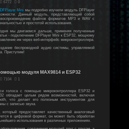
6772
0
DFPlayer Mini
мы подробно изучили модуль DFPlayer
можности. Данный модуль, представляющий собой
 воспроизведение файлов форматов MP3 и WAV с
ональностью и простотой использования.
егодня мы двигаемся дальше, применяя полученные
атьи - подключение DFPlayer Mini к ESP32, мощному
управление им через веб-интерфейс микроконтроллера.
оздание беспроводной аудио системы, управляемой
а. Приступим!
 помощью модуля MAX9814 и ESP32
7104
1
иси голоса с помощью микроконтроллера ESP32 и
32 обладает целым рядом возможностей, включая
tooth, что делает его полезным инструментом для
аны с записью звука.
 который предоставляет качественный аналоговый
зуется в цифровой формат, он может быть обработан
льнейшего использования в различных приложениях.
оборудования, соединения модулей друг с другом, а