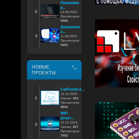
Прошивка
р...
2
13.09.2023
Просмотров:
5466
Домашняя
а...
3
11.08.2023
Просмотров:
5452
НОВЫЕ
ПРОЕКТЫ
CatFeeder2...
23.12.2023
1
Скачан:
453
Просмотров:
5804
WiFi
деаут...
15.10.2023
2
Скачан:
827
Просмотров:
7452