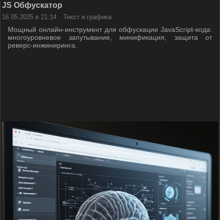
JS Обфускатор
16.05.2025 в 21:14
Текст и графика
Мощный онлайн‑инструмент для обфускации JavaScript‑кода:
многоуровневое запутывание, минификация, защита от
реверс‑инжиниринга.