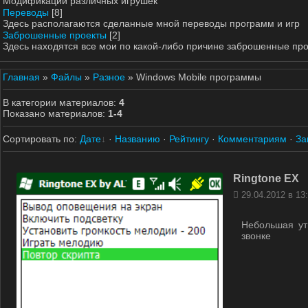
Модификации различных игрушек
Переводы
[8]
Здесь располагаются сделанные мной переводы программ и игр
Заброшенные проекты
[2]
Здесь находятся все мои по какой-либо причине заброшенные пр
Главная
»
Файлы
»
Разное
» Windows Mobile программы
В категории материалов
:
4
Показано материалов
:
1-4
Сортировать по
:
Дате
·
Названию
·
Рейтингу
·
Комментариям
·
За
Ringtone EX
29.04.2012 в 13
Небольшая ут
звонке