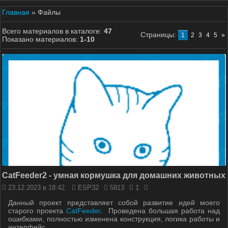
Главная
»
Файлы
Всего материалов в каталоге
:
47
Страницы
:
1
2
3
4
5
»
Показано материалов
:
1-10
CatFeeder2 - умная кормушка для домашних животных
23.12.2023 в 18:42
ESP32
5813
1
Данный проект представляет собой развитие идей моего
старого проекта
CatFeeder
. Проведена большая работа над
ошибками, полностью изменена конструкция, логика работы и
интерфейс.