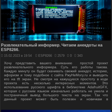
Развлекательный информер. Читаем анекдоты на
ESP8266.
15.02.2023 в 19:54
ESP8266
2579
0
343
Хочу представить вашего вниманию простой проект
развлекательного информера. Суть его работы такова.
Каждую минуту он будет скачивать свежий анекдот, историю,
афоризм и тому подобное с сайта РжуНеМогу.ru и выводить
его на tft экран. Не смотря на кажущуюся простоту в коде
проекта есть несколько интересных моментов. Это
использование русского шрифта в библиотеке AdafruitGFX,
которая с русским языком изначально работать не умела и
постраничный вывод большого текста на экран. Так что
данный проект может быть полезен и новичкам в
образовательных целях.