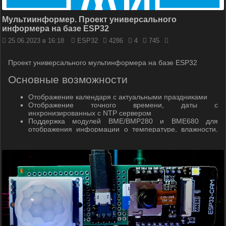
Мультиинформер. Проект универсального
информера на базе ESP32
25.06.2023 в 16:18
ESP32
4286
4
745
Проект универсального мультинформера на базе ESP32
Основные возможности
Отображение календаря с актуальными праздниками
Отображение точного времени, даты с
инхронизированных с NTP сервером
Поддержка модулей BME/BMP280 и BME680 для
отображения информации о температуре, влажности,
атмосферном давлении и качестве воздуха в
помещении
Беспроводной монитор параметров ПК (температура и
загрузка процессора и видеокарты, закруженность
оперативной и видеопамяти, данные о сети) через
программу Libre Hardware Monitor
Отображение погодной сводки с сайта Open Weather
Maps
Отображение курсов валют по данным ММВБ
Онлайн радио плеер