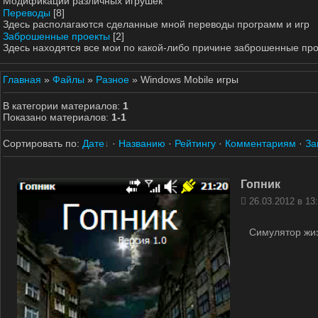
Модификации различных игрушек
Переводы
[8]
Здесь располагаются сделанные мной переводы программ и игр
Заброшенные проекты
[2]
Здесь находятся все мои по какой-либо причине заброшенные пр
Главная
»
Файлы
»
Разное
» Windows Mobile игры
В категории материалов
:
1
Показано материалов
:
1-1
Сортировать по
:
Дате
·
Названию
·
Рейтингу
·
Комментариям
·
За
Гопник
26.03.2012 в 13
Симулятор жиз