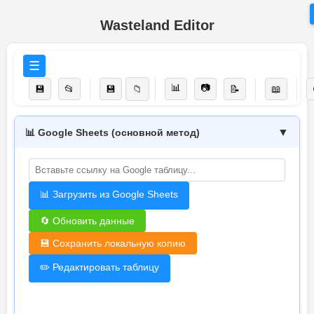
Wasteland Editor
☰
📊
📷
💾
📂
💾
📁
📝
📖
▼
📊 Google Sheets (основной метод)
📊 Загрузить из Google Sheets
🔄 Обновить данные
💾 Сохранить локальную копию
✏️ Редактировать таблицу