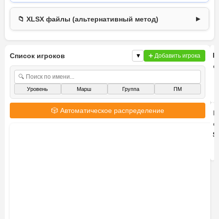
📁 XLSX файлы (альтернативный метод)
▼
📁 Выбрать файл
П
Список игроков
📁 Загрузить (новый маппинг)
▼
➕ Добавить игрока
с
🔄 Проверить новых игроков (XLSX)
Уровень
Марш
Группа
ПМ
🎲 Автоматическое распределение
В
с
S